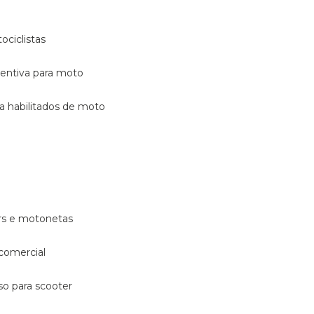
ociclistas
eventiva para moto
ara habilitados de moto
ters e motonetas
 comercial
rso para scooter