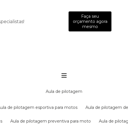
Faça seu
ecialistas!
orçamento agora
mesmo
aula de pilotagem
aula de pilotagem esportiva para motos
aula de pilotagem de
es
aula de pilotagem preventiva para moto
aula de pilo