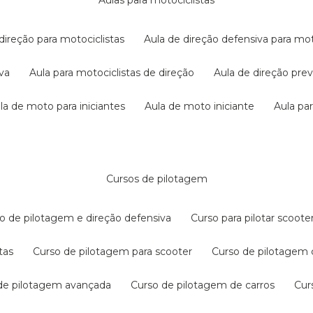
aulas para motociclistas
 direção para motociclistas
aula de direção defensiva para mot
iva
aula para motociclistas de direção
aula de direção pr
ula de moto para iniciantes
aula de moto iniciante
aula p
cursos de pilotagem
so de pilotagem e direção defensiva
curso para pilotar scoo
tas
curso de pilotagem para scooter
curso de pilotagem
 de pilotagem avançada
curso de pilotagem de carros
cu