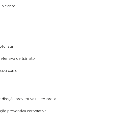
 iniciante
otorista
 defensiva de trânsito
nsiva curso
e direção preventiva na empresa
reção preventiva corporativa