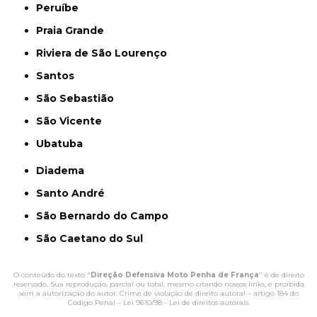
Peruíbe
Praia Grande
Riviera de São Lourenço
Santos
São Sebastião
São Vicente
Ubatuba
Diadema
Santo André
São Bernardo do Campo
São Caetano do Sul
O conteúdo do texto "
Direção Defensiva Moto Penha de França
" é de direito
reservado. Sua reprodução, parcial ou total, mesmo citando nossos links, é proibida
sem a autorização do autor. Crime de violação de direito autoral – artigo 184 do
Código Penal –
Lei 9610/98 - Lei de direitos autorais
.