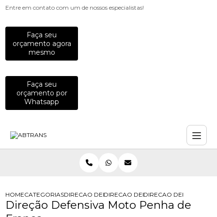
Entre em contato com um de nossos especialistas!
Faça seu
orçamento agora
mesmo
Faça seu
orçamento por
Whatsapp
HOME
CATEGORIAS
DIRECAO DEFENSIVA
DIRECAO DEFENSIVA CURSO
DIRECAO DEFENSIVA M
Direção Defensiva Moto Penha de