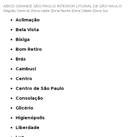
ABCD
GRANDE SÃO PAULO
INTERIOR
LITORAL DE SÃO PAULO
Região Central
Zona Leste
Zona Norte
Zona Oeste
Zona Sul
Aclimação
Bela Vista
Bixiga
Bom Retiro
Brás
Cambuci
Centro
Centro de São Paulo
Consolação
Glicério
Higienópolis
Liberdade