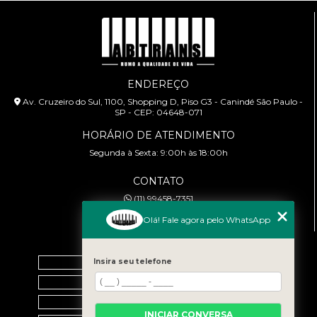
ENDEREÇO
Av. Cruzeiro do Sul, 1100, Shopping D, Piso G3 - Canindé São Paulo -
SP - CEP: 04648-071
HORÁRIO DE ATENDIMENTO
Segunda à Sexta: 9:00h às 18:00h
CONTATO
(11) 99458-7351
cursoabtrans@gmail.com
Olá! Fale agora pelo WhatsApp
MENU
Home
Insira seu telefone
Empresa
Galeria
INICIAR CONVERSA