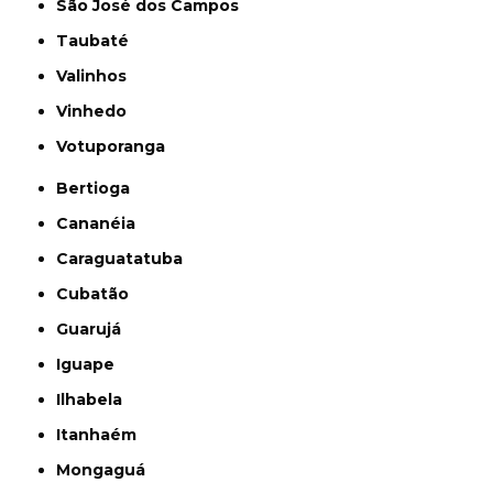
São José dos Campos
Taubaté
Valinhos
Vinhedo
Votuporanga
Bertioga
Cananéia
Caraguatatuba
Cubatão
Guarujá
Iguape
Ilhabela
Itanhaém
Mongaguá