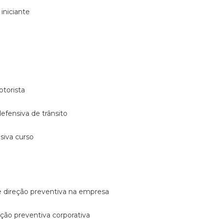
 iniciante
otorista
 defensiva de trânsito
nsiva curso
e direção preventiva na empresa
reção preventiva corporativa