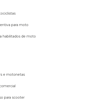
ociclistas
eventiva para moto
ara habilitados de moto
ters e motonetas
 comercial
rso para scooter