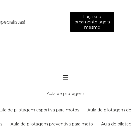
Faça seu
ecialistas!
orçamento agora
mesmo
aula de pilotagem
aula de pilotagem esportiva para motos
aula de pilotagem de
es
aula de pilotagem preventiva para moto
aula de pilo