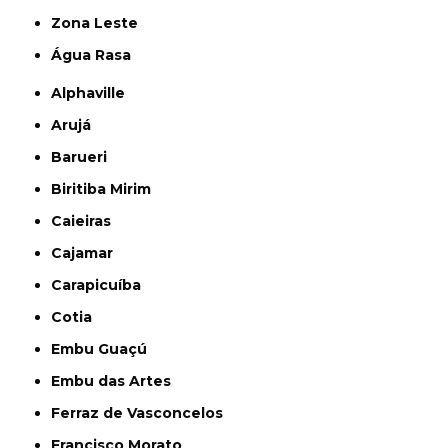
Zona Leste
Água Rasa
Alphaville
Arujá
Barueri
Biritiba Mirim
Caieiras
Cajamar
Carapicuíba
Cotia
Embu Guaçú
Embu das Artes
Ferraz de Vasconcelos
Francisco Morato