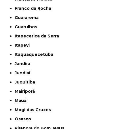
Franco da Rocha
Guararema
Guarulhos
Itapecerica da Serra
Itapevi
Itaquaquecetuba
Jandira
Jundiaí
Juquitiba
Mairiporã
Mauá
Mogi das Cruzes
Osasco
Pirapora do Bom Jesus