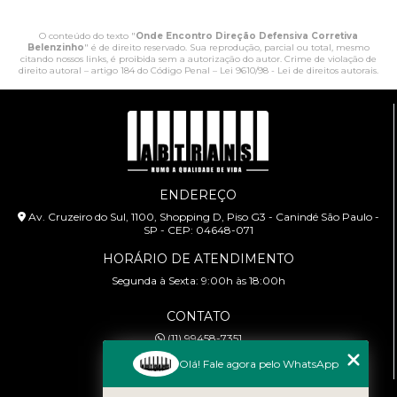
O conteúdo do texto "
Onde Encontro Direção Defensiva Corretiva
Belenzinho
" é de direito reservado. Sua reprodução, parcial ou total, mesmo
citando nossos links, é proibida sem a autorização do autor. Crime de violação de
direito autoral – artigo 184 do Código Penal –
Lei 9610/98 - Lei de direitos autorais
.
ENDEREÇO
Av. Cruzeiro do Sul, 1100, Shopping D, Piso G3 - Canindé São Paulo -
SP - CEP: 04648-071
HORÁRIO DE ATENDIMENTO
Segunda à Sexta: 9:00h às 18:00h
CONTATO
(11) 99458-7351
cursoabtrans@gmail.com
Olá! Fale agora pelo WhatsApp
MENU