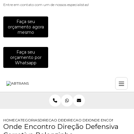
Entre em contato com um de nossos especialistas!
Faça seu
orçamento agora
mesmo
Faça seu
orçamento por
Whatsapp
HOME
CATEGORIAS
DIRECAO DEFENSIVA
DIRECAO DEFENSIVA CORRETIVA
ONDE ENCONTRO DIREC
Onde Encontro Direção Defensiva