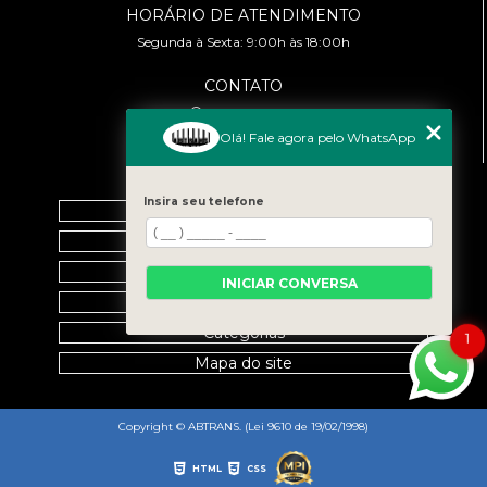
HORÁRIO DE ATENDIMENTO
Segunda à Sexta: 9:00h às 18:00h
CONTATO
(11) 99458-7351
cursoabtrans@gmail.com
Olá! Fale agora pelo WhatsApp
MENU
Insira seu telefone
Home
Empresa
Galeria
INICIAR CONVERSA
Contato
Categorias
1
Mapa do site
Copyright © ABTRANS. (Lei 9610 de 19/02/1998)
HTML
CSS