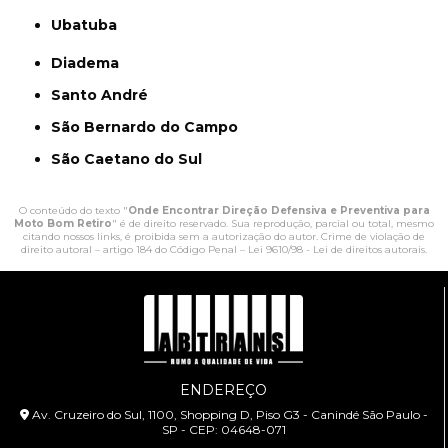
Ubatuba
Diadema
Santo André
São Bernardo do Campo
São Caetano do Sul
O conteúdo do texto "
Onde Encontrar Direção Defensiva e Preventiva para
Moto Bom Retiro
" é de direito reservado. Sua reprodução, parcial ou total, mesmo
citando nossos links, é proibida sem a autorização do autor. Crime de violação de
direito autoral – artigo 184 do Código Penal –
Lei 9610/98 - Lei de direitos autorais
.
ENDEREÇO
Av. Cruzeiro do Sul, 1100, Shopping D, Piso G3 - Canindé São Paulo -
SP - CEP: 04648-071