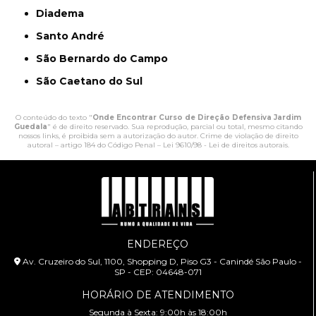
Diadema
Santo André
São Bernardo do Campo
São Caetano do Sul
O conteúdo do texto "
Onde Encontrar Curso de Direção Defensiva Jardim
Guedala
" é de direito reservado. Sua reprodução, parcial ou total, mesmo citando
nossos links, é proibida sem a autorização do autor. Crime de violação de direito
autoral – artigo 184 do Código Penal –
Lei 9610/98 - Lei de direitos autorais
.
ENDEREÇO
Av. Cruzeiro do Sul, 1100, Shopping D, Piso G3 - Canindé São Paulo -
SP - CEP: 04648-071
HORÁRIO DE ATENDIMENTO
Segunda à Sexta: 9:00h às 18:00h