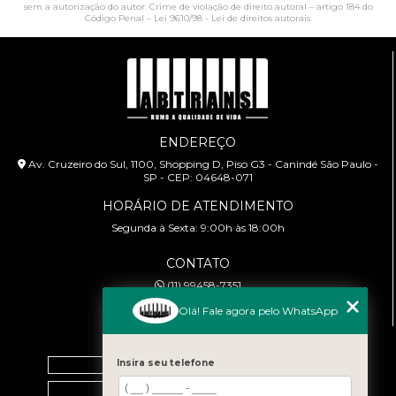
sem a autorização do autor. Crime de violação de direito autoral – artigo 184 do
Código Penal –
Lei 9610/98 - Lei de direitos autorais
.
ENDEREÇO
Av. Cruzeiro do Sul, 1100, Shopping D, Piso G3 - Canindé São Paulo -
SP - CEP: 04648-071
HORÁRIO DE ATENDIMENTO
Segunda à Sexta: 9:00h às 18:00h
CONTATO
(11) 99458-7351
cursoabtrans@gmail.com
Olá! Fale agora pelo WhatsApp
MENU
Insira seu telefone
Home
Empresa