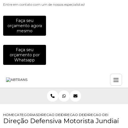
Entre em contato com um de nossos especialistas!
Faça seu
orçamento agora
mesmo
Faça seu
orçamento por
Whatsapp
HOME
CATEGORIAS
DIRECAO DEFENSIVA
DIRECAO DEFENSIVA CORRETIVA
DIRECAO DEFENSIVA MO
Direção Defensiva Motorista Jundiaí