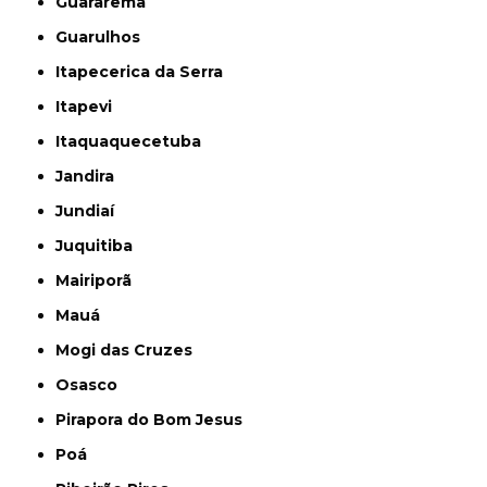
Guararema
Guarulhos
Itapecerica da Serra
Itapevi
Itaquaquecetuba
Jandira
Jundiaí
Juquitiba
Mairiporã
Mauá
Mogi das Cruzes
Osasco
Pirapora do Bom Jesus
Poá