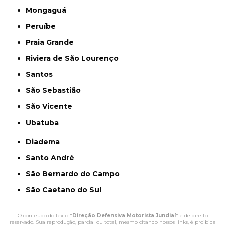
Mongaguá
Peruíbe
Praia Grande
Riviera de São Lourenço
Santos
São Sebastião
São Vicente
Ubatuba
Diadema
Santo André
São Bernardo do Campo
São Caetano do Sul
O conteúdo do texto "
Direção Defensiva Motorista Jundiaí
" é de direito
reservado. Sua reprodução, parcial ou total, mesmo citando nossos links, é proibida