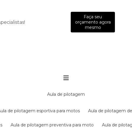
Faça seu
ecialistas!
orçamento agora
mesmo
aula de pilotagem
aula de pilotagem esportiva para motos
aula de pilotagem de
es
aula de pilotagem preventiva para moto
aula de pilo