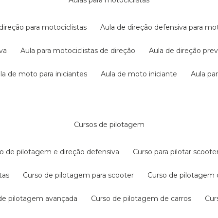
aulas para motociclistas
 direção para motociclistas
aula de direção defensiva para mot
iva
aula para motociclistas de direção
aula de direção pr
ula de moto para iniciantes
aula de moto iniciante
aula p
cursos de pilotagem
so de pilotagem e direção defensiva
curso para pilotar scoo
tas
curso de pilotagem para scooter
curso de pilotagem
 de pilotagem avançada
curso de pilotagem de carros
cu