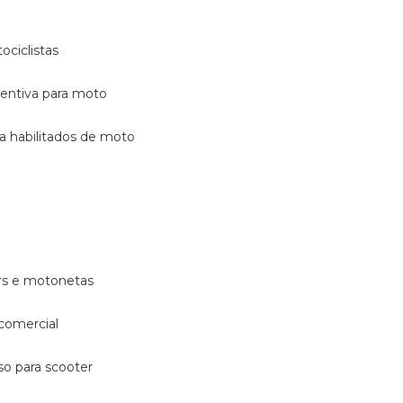
ociclistas
eventiva para moto
ara habilitados de moto
ters e motonetas
 comercial
rso para scooter