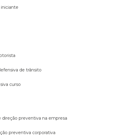
 iniciante
otorista
 defensiva de trânsito
nsiva curso
e direção preventiva na empresa
reção preventiva corporativa