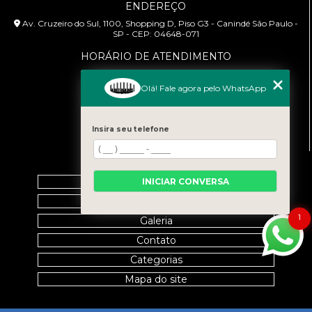
ENDEREÇO
Av. Cruzeiro do Sul, 1100, Shopping D, Piso G3 - Canindé São Paulo -
SP - CEP: 04648-071
HORÁRIO DE ATENDIMENTO
Segunda à Sexta: 9:00h às 18:00h
Olá! Fale agora pelo WhatsApp
CONTATO
(11) 99458-7351
Insira seu telefone
cursoabtrans@gmail.com
MENU
Home
INICIAR CONVERSA
Empresa
1
Galeria
Contato
Categorias
Mapa do site