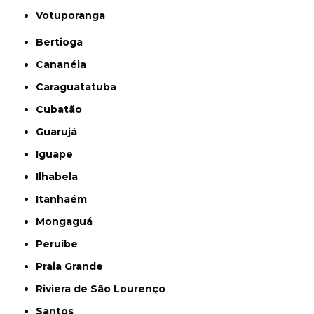
Votuporanga
Bertioga
Cananéia
Caraguatatuba
Cubatão
Guarujá
Iguape
Ilhabela
Itanhaém
Mongaguá
Peruíbe
Praia Grande
Riviera de São Lourenço
Santos