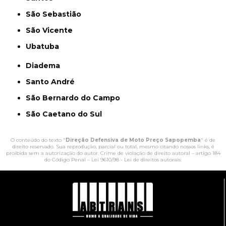
São Sebastião
São Vicente
Ubatuba
Diadema
Santo André
São Bernardo do Campo
São Caetano do Sul
O conteúdo do texto "
Direção Defensiva de Moto Preço Sapopemba
" é de
direito reservado. Sua reprodução, parcial ou total, mesmo citando nossos links, é
proibida sem a autorização do autor. Crime de violação de direito autoral – artigo 184
do Código Penal –
Lei 9610/98 - Lei de direitos autorais
.