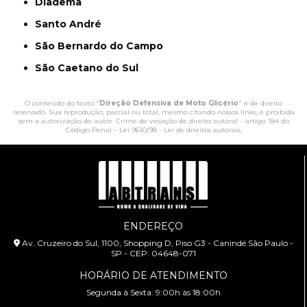
Diadema
Santo André
São Bernardo do Campo
São Caetano do Sul
O conteúdo do texto "
Direção Defensiva de Moto Glicério
" é de direito
reservado. Sua reprodução, parcial ou total, mesmo citando nossos links, é proibida
sem a autorização do autor. Crime de violação de direito autoral – artigo 184 do
Código Penal –
Lei 9610/98 - Lei de direitos autorais
.
ENDEREÇO
Av. Cruzeiro do Sul, 1100, Shopping D, Piso G3 - Canindé São Paulo -
SP - CEP: 04648-071
HORÁRIO DE ATENDIMENTO
Segunda à Sexta: 9:00h às 18:00h