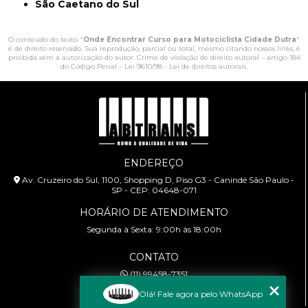
São Caetano do Sul
O conteúdo do texto "
Onde Encontrar Curso para Motociclista Cidade Dutra
"
é de direito reservado. Sua reprodução, parcial ou total, mesmo citando nossos links, é
proibida sem a autorização do autor. Crime de violação de direito autoral – artigo 184
do Código Penal –
Lei 9610/98 - Lei de direitos autorais
.
ENDEREÇO
Av. Cruzeiro do Sul, 1100, Shopping D, Piso G3 - Canindé São Paulo -
SP - CEP: 04648-071
HORÁRIO DE ATENDIMENTO
Segunda à Sexta: 9:00h às 18:00h
CONTATO
(11) 99458-7351
cursoabtrans@gmail.com
Olá! Fale agora pelo WhatsApp