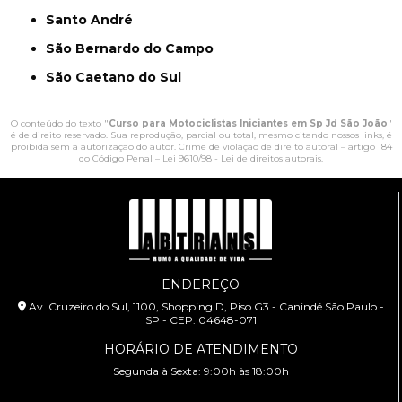
Santo André
São Bernardo do Campo
São Caetano do Sul
O conteúdo do texto "
Curso para Motociclistas Iniciantes em Sp Jd São João
"
é de direito reservado. Sua reprodução, parcial ou total, mesmo citando nossos links, é
proibida sem a autorização do autor. Crime de violação de direito autoral – artigo 184
do Código Penal –
Lei 9610/98 - Lei de direitos autorais
.
ENDEREÇO
Av. Cruzeiro do Sul, 1100, Shopping D, Piso G3 - Canindé São Paulo -
SP - CEP: 04648-071
HORÁRIO DE ATENDIMENTO
Segunda à Sexta: 9:00h às 18:00h