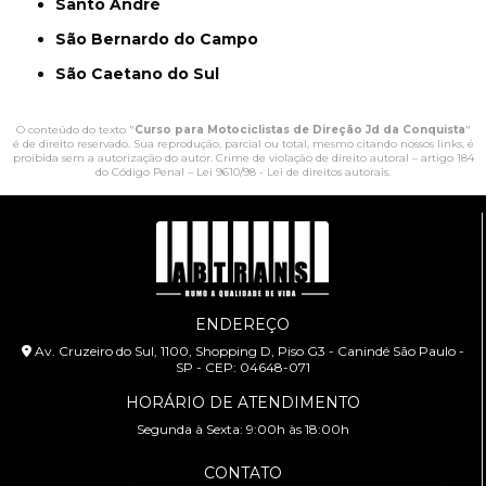
Santo André
São Bernardo do Campo
São Caetano do Sul
O conteúdo do texto "
Curso para Motociclistas de Direção Jd da Conquista
"
é de direito reservado. Sua reprodução, parcial ou total, mesmo citando nossos links, é
proibida sem a autorização do autor. Crime de violação de direito autoral – artigo 184
do Código Penal –
Lei 9610/98 - Lei de direitos autorais
.
ENDEREÇO
Av. Cruzeiro do Sul, 1100, Shopping D, Piso G3 - Canindé São Paulo -
SP - CEP: 04648-071
HORÁRIO DE ATENDIMENTO
Segunda à Sexta: 9:00h às 18:00h
CONTATO