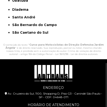
Ubatuba
Diadema
Santo André
São Bernardo do Campo
São Caetano do Sul
O conteúdo do texto "
Curso para Motociclistas de Direção Defensiva Jardim
Ângela
" é de direito reservado. Sua reprodução, parcial ou total, mesmo citando
nossos links, é proibida sem a autorização do autor. Crime de violação de direito
autoral – artigo 184 do Código Penal –
Lei 9610/98 - Lei de direitos autorais
.
ENDEREÇO
Av. Cruzeiro do Sul, 1100, Shopping D, Piso G3 - Canindé São Paulo -
SP - CEP: 04648-071
HORÁRIO DE ATENDIMENTO