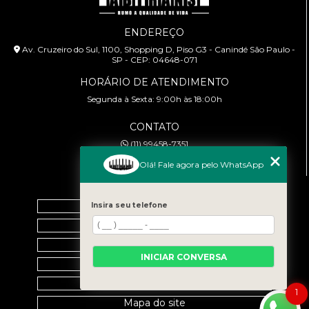
ENDEREÇO
Av. Cruzeiro do Sul, 1100, Shopping D, Piso G3 - Canindé São Paulo -
SP - CEP: 04648-071
HORÁRIO DE ATENDIMENTO
Segunda à Sexta: 9:00h às 18:00h
CONTATO
(11) 99458-7351
cursoabtrans@gmail.com
Olá! Fale agora pelo WhatsApp
MENU
Home
Insira seu telefone
Empresa
Galeria
INICIAR CONVERSA
Contato
Categorias
1
Mapa do site