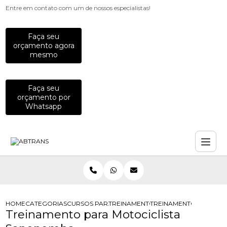
Entre em contato com um de nossos especialistas!
Faça seu
orçamento agora
mesmo
Faça seu
orçamento por
Whatsapp
HOME
CATEGORIAS
CURSOS PARA MOTOCICLISTAS
TREINAMENTO DE DIRECAO DEFENSI
TREINAMENTO PARA MO
Treinamento para Motociclista