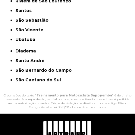
Riviera de São Lourenço
Santos
São Sebastião
São Vicente
Ubatuba
Diadema
Santo André
São Bernardo do Campo
São Caetano do Sul
O conteúdo do texto "
Treinamento para Motociclista Sapopemba
" é de direito
reservado. Sua reprodução, parcial ou total, mesmo citando nossos links, é proibida
sem a autorização do autor. Crime de violação de direito autoral – artigo 184 do
Código Penal –
Lei 9610/98 - Lei de direitos autorais
.