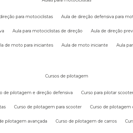
aulas para motociclistas
 direção para motociclistas
aula de direção defensiva para mot
iva
aula para motociclistas de direção
aula de direção pr
ula de moto para iniciantes
aula de moto iniciante
aula p
cursos de pilotagem
so de pilotagem e direção defensiva
curso para pilotar scoo
tas
curso de pilotagem para scooter
curso de pilotagem
 de pilotagem avançada
curso de pilotagem de carros
cu