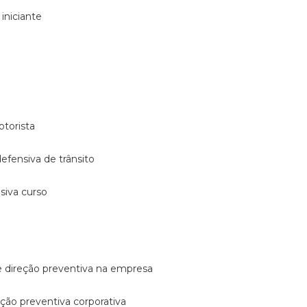
 iniciante
otorista
 defensiva de trânsito
nsiva curso
e direção preventiva na empresa
reção preventiva corporativa