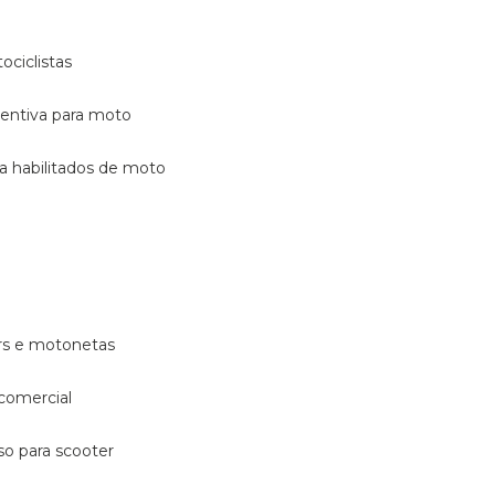
ociclistas
eventiva para moto
ara habilitados de moto
ters e motonetas
 comercial
rso para scooter