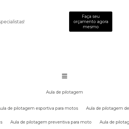
Faça seu
ecialistas!
orçamento agora
mesmo
aula de pilotagem
aula de pilotagem esportiva para motos
aula de pilotagem de
es
aula de pilotagem preventiva para moto
aula de pilo