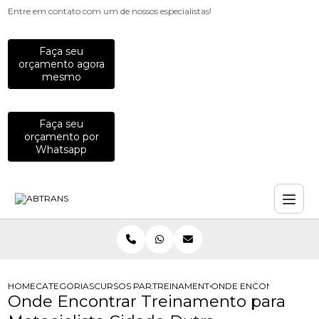
Entre em contato com um de nossos especialistas!
Faça seu
orçamento agora
mesmo
Faça seu
orçamento por
Whatsapp
HOME
CATEGORIAS
CURSOS PARA MOTOCICLISTAS
TREINAMENTO DE DIRECAO DEFENSI
ONDE ENCONTRAR TREI
Onde Encontrar Treinamento para