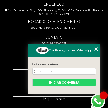
ENDEREÇO
Av. Cruzeiro do Sul, 1100, Shopping D, Piso G3 - Canindé São Paulo -
SP - CEP: 04648-071
HORÁRIO DE ATENDIMENTO
Segunda à Sexta: 9:00h às 18:00h
CONTATO
(11) 99458-7351
cursoabtrans@gmail.com
Olá! Fale agora pelo WhatsApp
MENU
Home
Insira seu telefone
Empresa
Galeria
INICIAR CONVERSA
Contato
Categorias
1
Mapa do site