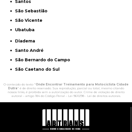
Santos
São Sebastião
São Vicente
Ubatuba
Diadema
Santo André
São Bernardo do Campo
São Caetano do Sul
O conteúdo do texto "
Onde Encontrar Treinamento para Motociclista Cidade
Dutra
" é de direito reservado. Sua reprodução, parcial ou total, mesmo citando
nossos links, é proibida sem a autorização do autor. Crime de violação de direito
autoral – artigo 184 do Código Penal –
Lei 9610/98 - Lei de direitos autorais
.