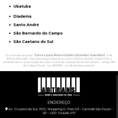
Ubatuba
Diadema
Santo André
São Bernardo do Campo
São Caetano do Sul
O conteúdo do texto "
Cursos para Motociclistas Iniciantes Guarulhos
" é de
direito reservado. Sua reprodução, parcial ou total, mesmo citando nossos links, é
proibida sem a autorização do autor. Crime de violação de direito autoral – artigo 184
do Código Penal –
Lei 9610/98 - Lei de direitos autorais
.
ENDEREÇO
Av. Cruzeiro do Sul, 1100, Shopping D, Piso G3 - Canindé São Paulo -
SP - CEP: 04648-071