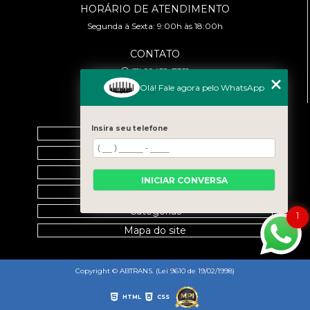
HORÁRIO DE ATENDIMENTO
Segunda à Sexta: 9:00h às 18:00h
CONTATO
(11) 99458-7351
cursoabtrans@gmail.com
Olá! Fale agora pelo WhatsApp
MENU
Insira seu telefone
Home
Empresa
Galeria
INICIAR CONVERSA
Contato
Categorias
1
Mapa do site
Copyright © ABTRANS. (Lei 9610 de 19/02/1998)
HTML
CSS