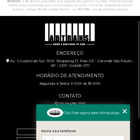
Branca
" é de direito reservado. Sua reprodução, parcial ou total, mesmo citando
nossos links, é proibida sem a autorização do autor. Crime de violação de direito
autoral – artigo 184 do Código Penal –
Lei 9610/98 - Lei de direitos autorais
.
ENDEREÇO
Av. Cruzeiro do Sul, 1100, Shopping D, Piso G3 - Canindé São Paulo -
SP - CEP: 04648-071
HORÁRIO DE ATENDIMENTO
Segunda à Sexta: 9:00h às 18:00h
CONTATO
(11) 99458-7351
cursoabtrans@gmail.com
Olá! Fale agora pelo WhatsApp
MENU
Home
Insira seu telefone