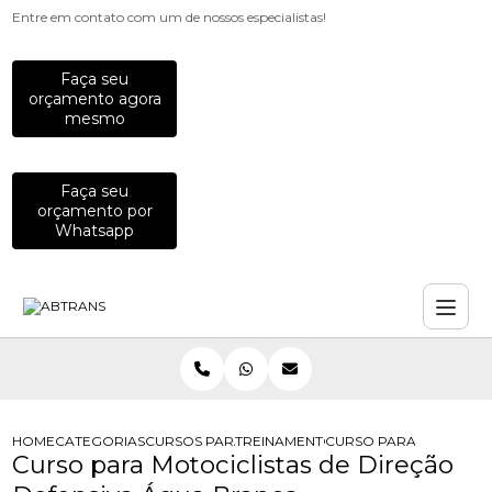
Entre em contato com um de nossos especialistas!
Faça seu
orçamento agora
mesmo
Faça seu
orçamento por
Whatsapp
HOME
CATEGORIAS
CURSOS PARA MOTOCICLISTAS
TREINAMENTO DE DIRECAO DEFENSI
CURSO PARA MOTOCICL
Curso para Motociclistas de Direção