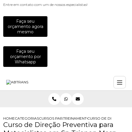
Entre em contato com um de nossos especialistas!
Faça seu
orçamento agora
mesmo
Faça seu
orçamento por
Whatsapp
HOME
CATEGORIAS
CURSOS PARA MOTOCICLISTAS
TREINAMENTO DE DIRECAO DEFENSI
CURSO DE DIRECAO PRE
Curso de Direção Preventiva para