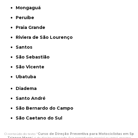
Mongaguá
Peruíbe
Praia Grande
Riviera de São Lourenço
Santos
São Sebastião
São Vicente
Ubatuba
Diadema
Santo André
São Bernardo do Campo
São Caetano do Sul
O conteúdo do texto "
Curso de Direção Preventiva para Motociclistas em Sp
Trianon Masp
" é de direito reservado. Sua reprodução, parcial ou total, mesmo