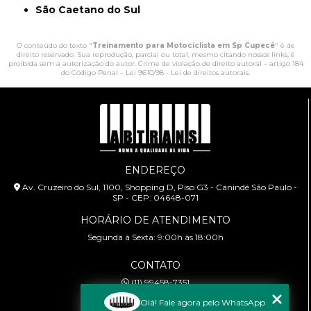
São Caetano do Sul
O conteúdo do texto "
Treinamento para Motociclista em Sp Cupecê
" é de
direito reservado. Sua reprodução, parcial ou total, mesmo citando nossos links, é
proibida sem a autorização do autor. Crime de violação de direito autoral – artigo 184
do Código Penal –
Lei 9610/98 - Lei de direitos autorais
.
ENDEREÇO
Av. Cruzeiro do Sul, 1100, Shopping D, Piso G3 - Canindé São Paulo -
SP - CEP: 04648-071
HORÁRIO DE ATENDIMENTO
Segunda à Sexta: 9:00h às 18:00h
CONTATO
(11) 99458-7351
cursoabtrans@gmail.com
Olá! Fale agora pelo WhatsApp