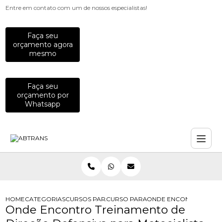
Entre em contato com um de nossos especialistas!
Faça seu
orçamento agora
mesmo
Faça seu
orçamento por
Whatsapp
HOME
CATEGORIAS
CURSOS PARA MOTOCICLISTAS
CURSO PARA MOTOCICLISTAS INICIA
ONDE ENCONTRO TREIN
Onde Encontro Treinamento de