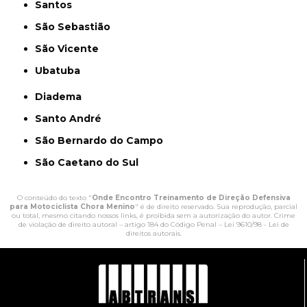
Santos
São Sebastião
São Vicente
Ubatuba
Diadema
Santo André
São Bernardo do Campo
São Caetano do Sul
O conteúdo do texto "
Onde Encontro Treinamento de Direção Defensiva
para Motociclista Chora Menino
" é de direito reservado. Sua reprodução, parcial
ou total, mesmo citando nossos links, é proibida sem a autorização do autor. Crime
de violação de direito autoral – artigo 184 do Código Penal –
Lei 9610/98 - Lei de
direitos autorais
.