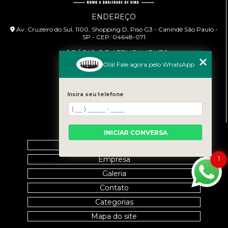
ENDEREÇO
Av. Cruzeiro do Sul, 1100, Shopping D, Piso G3 - Canindé São Paulo -
SP - CEP: 04648-071
HORÁRIO DE ATENDIMENTO
Olá! Fale agora pelo WhatsApp
Segunda à Sexta: 9:00h às 18:00h
CONTATO
Insira seu telefone
(11) 99458-7351
cursoabtrans@gmail.com
MENU
INICIAR CONVERSA
Home
1
Empresa
Galeria
Contato
Categorias
Mapa do site