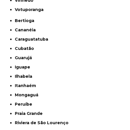
Vinhedo
Votuporanga
Bertioga
Cananéia
Caraguatatuba
Cubatão
Guarujá
Iguape
Ilhabela
Itanhaém
Mongaguá
Peruíbe
Praia Grande
Riviera de São Lourenço