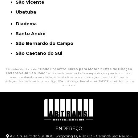
São Vicente
Ubatuba
Diadema
Santo André
São Bernardo do Campo
São Caetano do Sul
O conteúdo do texto "
Onde Encontro Curso para Motociclistas de Direção
Defensiva Jd São João
" é de direito reservado. Sua reprodução, parcial ou total,
mesmo citando nossos links, é proibida sem a autorização do autor. Crime de
violação de direito autoral – artigo 184 do Código Penal –
Lei 9610/98 - Lei de direitos
autorais
.
ENDEREÇO
Av. Cruzeiro do Sul, 1100, Shopping D, Piso G3 - Canindé São Paulo -