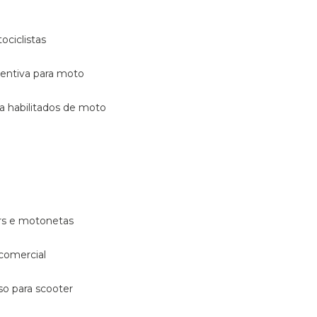
ociclistas
eventiva para moto
ara habilitados de moto
ters e motonetas
 comercial
rso para scooter