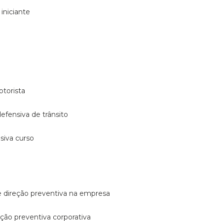
 iniciante
otorista
 defensiva de trânsito
nsiva curso
e direção preventiva na empresa
reção preventiva corporativa