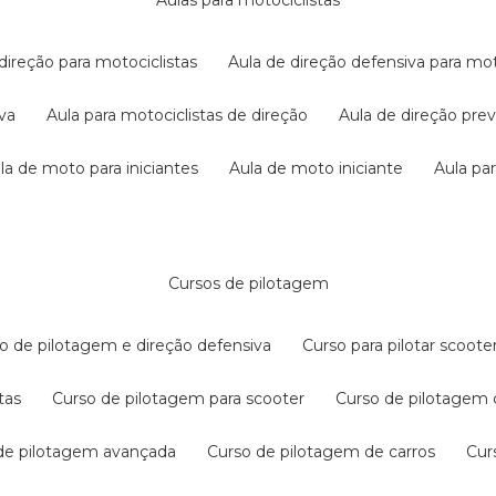
aulas para motociclistas
 direção para motociclistas
aula de direção defensiva para mot
iva
aula para motociclistas de direção
aula de direção pr
ula de moto para iniciantes
aula de moto iniciante
aula p
cursos de pilotagem
so de pilotagem e direção defensiva
curso para pilotar scoo
tas
curso de pilotagem para scooter
curso de pilotagem
 de pilotagem avançada
curso de pilotagem de carros
cu