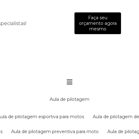
Faça seu
ecialistas!
orçamento agora
mesmo
aula de pilotagem
aula de pilotagem esportiva para motos
aula de pilotagem de
es
aula de pilotagem preventiva para moto
aula de pilo