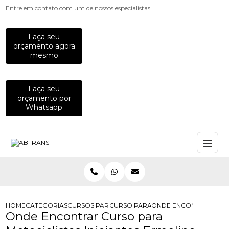
Entre em contato com um de nossos especialistas!
Faça seu
orçamento agora
mesmo
Faça seu
orçamento por
Whatsapp
HOME
CATEGORIAS
CURSOS PARA MOTOCICLISTAS
CURSO PARA MOTOCICLISTAS INICIA
ONDE ENCONTRAR CURS
Onde Encontrar Curso para