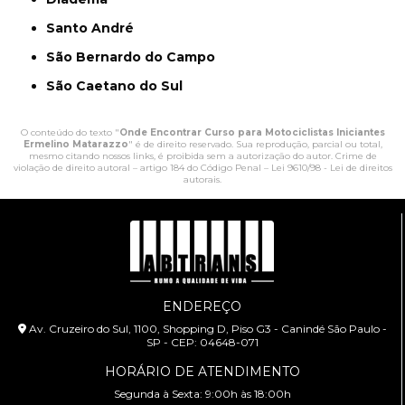
Santo André
São Bernardo do Campo
São Caetano do Sul
O conteúdo do texto "
Onde Encontrar Curso para Motociclistas Iniciantes
Ermelino Matarazzo
" é de direito reservado. Sua reprodução, parcial ou total,
mesmo citando nossos links, é proibida sem a autorização do autor. Crime de
violação de direito autoral – artigo 184 do Código Penal –
Lei 9610/98 - Lei de direitos
autorais
.
ENDEREÇO
Av. Cruzeiro do Sul, 1100, Shopping D, Piso G3 - Canindé São Paulo -
SP - CEP: 04648-071
HORÁRIO DE ATENDIMENTO
Segunda à Sexta: 9:00h às 18:00h