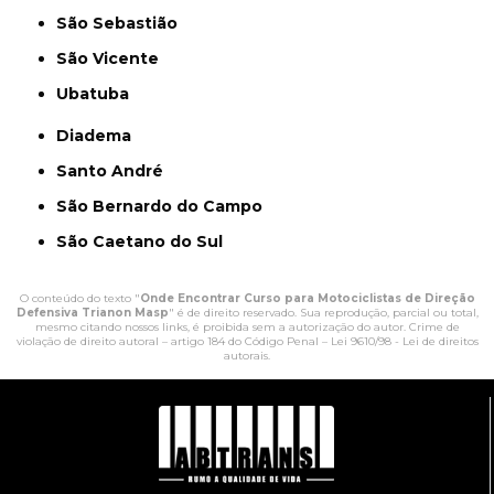
São Sebastião
São Vicente
Ubatuba
Diadema
Santo André
São Bernardo do Campo
São Caetano do Sul
O conteúdo do texto "
Onde Encontrar Curso para Motociclistas de Direção
Defensiva Trianon Masp
" é de direito reservado. Sua reprodução, parcial ou total,
mesmo citando nossos links, é proibida sem a autorização do autor. Crime de
violação de direito autoral – artigo 184 do Código Penal –
Lei 9610/98 - Lei de direitos
autorais
.