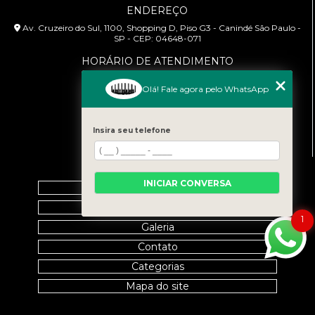
ENDEREÇO
Av. Cruzeiro do Sul, 1100, Shopping D, Piso G3 - Canindé São Paulo -
SP - CEP: 04648-071
HORÁRIO DE ATENDIMENTO
Segunda à Sexta: 9:00h às 18:00h
Olá! Fale agora pelo WhatsApp
CONTATO
(11) 99458-7351
Insira seu telefone
cursoabtrans@gmail.com
MENU
INICIAR CONVERSA
Home
Empresa
1
Galeria
Contato
Categorias
Mapa do site