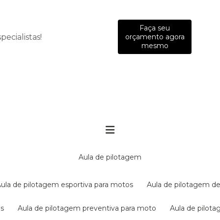
Faça seu
ecialistas!
orçamento agora
mesmo
aula de pilotagem
aula de pilotagem esportiva para motos
aula de pilotagem de
es
aula de pilotagem preventiva para moto
aula de pilo