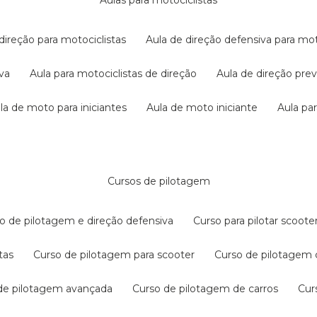
aulas para motociclistas
 direção para motociclistas
aula de direção defensiva para mot
iva
aula para motociclistas de direção
aula de direção pr
ula de moto para iniciantes
aula de moto iniciante
aula p
cursos de pilotagem
so de pilotagem e direção defensiva
curso para pilotar scoo
tas
curso de pilotagem para scooter
curso de pilotagem
 de pilotagem avançada
curso de pilotagem de carros
cu