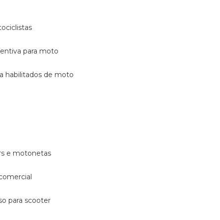
ociclistas
eventiva para moto
ara habilitados de moto
ters e motonetas
 comercial
rso para scooter