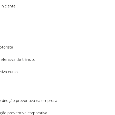
 iniciante
otorista
 defensiva de trânsito
nsiva curso
e direção preventiva na empresa
reção preventiva corporativa