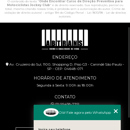
O conteúdo do texto "
Onde Encontrar Curso de Direção Preventiva para
Motociclistas Jockey Club
" é de direito reservado. Sua reprodução, parcial ou
total, mesmo citando nossos links, é proibida sem a autorização do autor. Crime de
violação de direito autoral – artigo 184 do Código Penal –
Lei 9610/98 - Lei de direitos
autorais
.
ENDEREÇO
Av. Cruzeiro do Sul, 1100, Shopping D, Piso G3 - Canindé São Paulo -
SP - CEP: 04648-071
HORÁRIO DE ATENDIMENTO
Segunda à Sexta: 9:00h às 18:00h
CONTATO
(11) 99458-7351
cursoabtrans@gmail.com
Olá! Fale agora pelo WhatsApp
MENU
Insira seu telefone