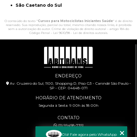
São Caetano do Sul
O conteúdo do texto "
Cursos para Motociclistas Iniciantes Saúde
" é de direito
reservado. Sua reprodução, parcial ou total, mesmo citando nossos links, é proibida
sem a autorização do autor. Crime de violação de direito autoral – artigo 184 do
Código Penal –
Lei 9610/98 - Lei de direitos autorais
.
ENDEREÇO
Av. Cruzeiro do Sul, 1100, Shopping D, Piso G3 - Canindé São Paulo -
SP - CEP: 04648-071
HORÁRIO DE ATENDIMENTO
Segunda à Sexta: 9:00h às 18:00h
CONTATO
(11) 99458-7351
cursoabtrans@gmail.com
Olá! Fale agora pelo WhatsApp