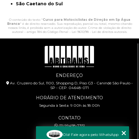
São Caetano do Sul
O conteúdo do texto "
Curso para Motociclistas de Direção em Sp Água
Branca
" é de direito reservado. Sua reprodução, parcial ou total, mesmo citando
nossos links, é proibida sem a autorização do autor. Crime de violação de direito
autoral – artigo 184 do Código Penal –
Lei 9610/98 - Lei de direitos autorais
.
ENDEREÇO
Av. Cruzeiro do Sul, 1100, Shopping D, Piso G3 - Canindé São Paulo -
SP - CEP: 04648-071
HORÁRIO DE ATENDIMENTO
Segunda à Sexta: 9:00h às 18:00h
CONTATO
(11) 99458-7351
cursoabtrans@gmail.com
Olá! Fale agora pelo WhatsApp