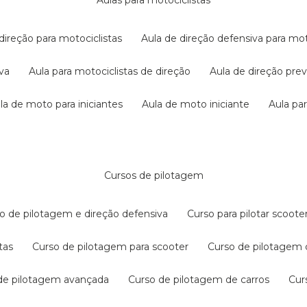
aulas para motociclistas
 direção para motociclistas
aula de direção defensiva para mot
iva
aula para motociclistas de direção
aula de direção pr
ula de moto para iniciantes
aula de moto iniciante
aula p
cursos de pilotagem
so de pilotagem e direção defensiva
curso para pilotar scoo
tas
curso de pilotagem para scooter
curso de pilotagem
 de pilotagem avançada
curso de pilotagem de carros
cu