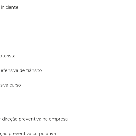
 iniciante
otorista
 defensiva de trânsito
nsiva curso
e direção preventiva na empresa
reção preventiva corporativa