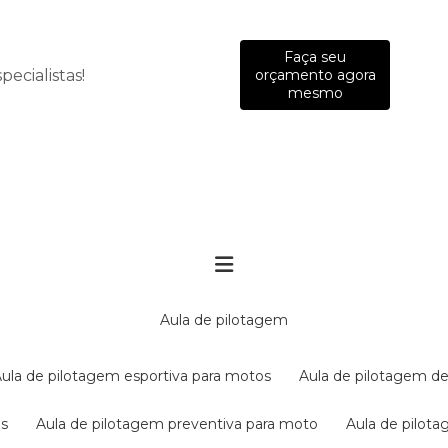
Faça seu
ecialistas!
orçamento agora
mesmo
aula de pilotagem
aula de pilotagem esportiva para motos
aula de pilotagem de
es
aula de pilotagem preventiva para moto
aula de pilo