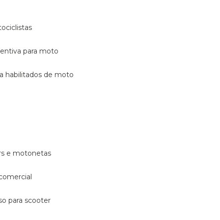
ociclistas
eventiva para moto
ara habilitados de moto
ters e motonetas
 comercial
rso para scooter