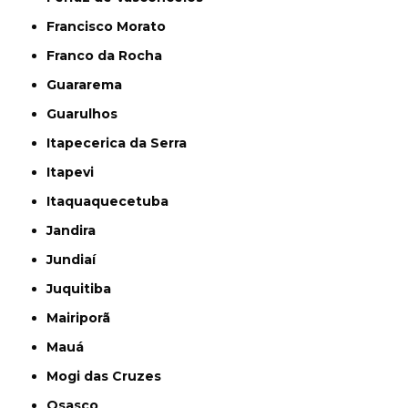
Francisco Morato
Franco da Rocha
Guararema
Guarulhos
Itapecerica da Serra
Itapevi
Itaquaquecetuba
Jandira
Jundiaí
Juquitiba
Mairiporã
Mauá
Mogi das Cruzes
Osasco