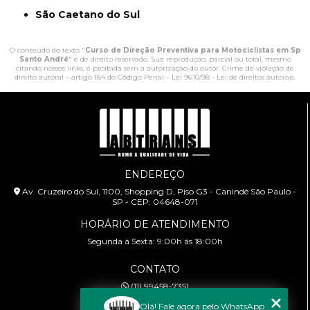
São Caetano do Sul
O conteúdo do texto "
Curso de Direção Preventiva para Motociclistas em Sp
Santo André
" é de direito reservado. Sua reprodução, parcial ou total, mesmo
citando nossos links, é proibida sem a autorização do autor. Crime de violação de
direito autoral – artigo 184 do Código Penal –
Lei 9610/98 - Lei de direitos autorais
.
ENDEREÇO
Av. Cruzeiro do Sul, 1100, Shopping D, Piso G3 - Canindé São Paulo -
SP - CEP: 04648-071
HORÁRIO DE ATENDIMENTO
Segunda à Sexta: 9:00h às 18:00h
CONTATO
(11) 99458-7351
cursoabtrans@gmail.com
Olá! Fale agora pelo WhatsApp