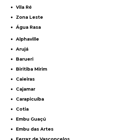
Vila Ré
Zona Leste
Água Rasa
Alphaville
Arujá
Barueri
Biritiba Mirim
Caieiras
Cajamar
Carapicuíba
Cotia
Embu Guaçú
Embu das Artes
Ferraz de Vasconcelos