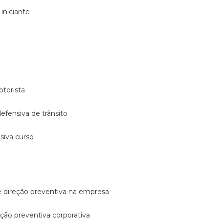
 iniciante
otorista
 defensiva de trânsito
nsiva curso
e direção preventiva na empresa
reção preventiva corporativa