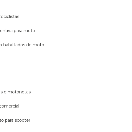
ociclistas
eventiva para moto
ara habilitados de moto
ters e motonetas
 comercial
rso para scooter