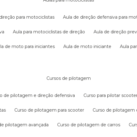
aulas para motociclistas
 direção para motociclistas
aula de direção defensiva para mot
iva
aula para motociclistas de direção
aula de direção pr
ula de moto para iniciantes
aula de moto iniciante
aula p
cursos de pilotagem
so de pilotagem e direção defensiva
curso para pilotar scoo
tas
curso de pilotagem para scooter
curso de pilotagem
 de pilotagem avançada
curso de pilotagem de carros
cu