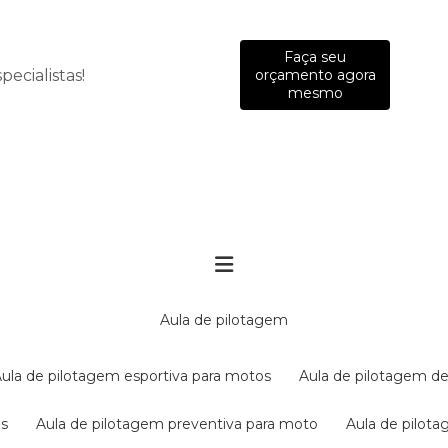
Faça seu
ecialistas!
orçamento agora
mesmo
aula de pilotagem
aula de pilotagem esportiva para motos
aula de pilotagem de
es
aula de pilotagem preventiva para moto
aula de pilo