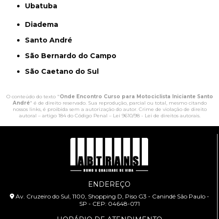
Ubatuba
Diadema
Santo André
São Bernardo do Campo
São Caetano do Sul
O conteúdo do texto "
Onde Encontro Curso para Motociclista Iniciante Santo
André
" é de direito reservado. Sua reprodução, parcial ou total, mesmo citando
nossos links, é proibida sem a autorização do autor. Crime de violação de direito
autoral – artigo 184 do Código Penal –
Lei 9610/98 - Lei de direitos autorais
.
ENDEREÇO
Av. Cruzeiro do Sul, 1100, Shopping D, Piso G3 - Canindé São Paulo -
SP - CEP: 04648-071