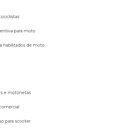
ociclistas
eventiva para moto
ara habilitados de moto
ters e motonetas
 comercial
rso para scooter