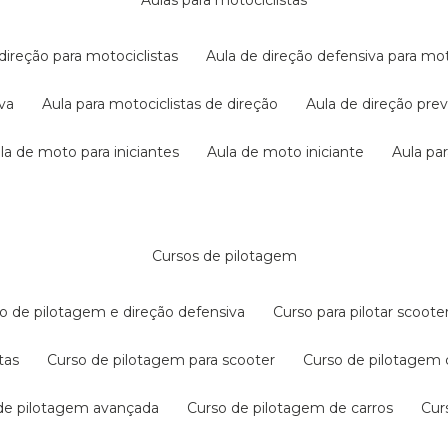
aulas para motociclistas
 direção para motociclistas
aula de direção defensiva para mot
iva
aula para motociclistas de direção
aula de direção pr
ula de moto para iniciantes
aula de moto iniciante
aula p
cursos de pilotagem
so de pilotagem e direção defensiva
curso para pilotar scoo
tas
curso de pilotagem para scooter
curso de pilotagem
 de pilotagem avançada
curso de pilotagem de carros
cu