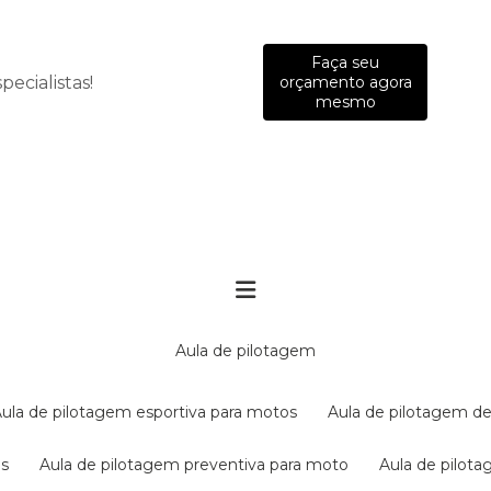
Faça seu
ecialistas!
orçamento agora
mesmo
aula de pilotagem
aula de pilotagem esportiva para motos
aula de pilotagem de
es
aula de pilotagem preventiva para moto
aula de pilo