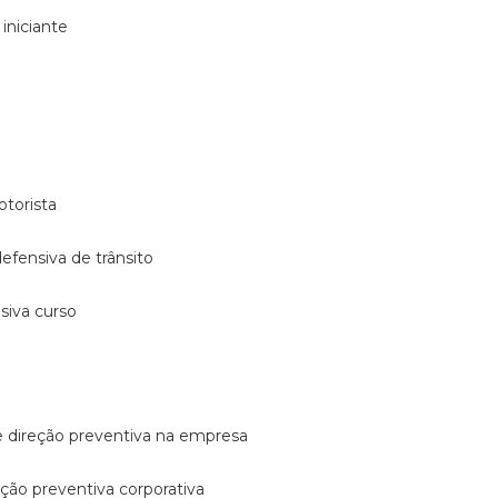
 iniciante
otorista
 defensiva de trânsito
nsiva curso
e direção preventiva na empresa
reção preventiva corporativa