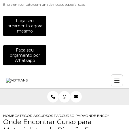
Entre em contato com um de nossos especialistas!
Faça seu
orçamento agora
mesmo
Faça seu
orçamento por
Whatsapp
HOME
CATEGORIAS
CURSOS PARA MOTOCICLISTAS
CURSO PARA MOTOCICLISTAS DE DI
ONDE ENCONTRAR CURS
Onde Encontrar Curso para