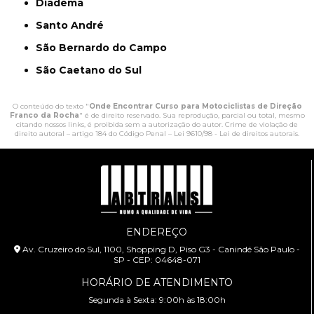
Diadema
Santo André
São Bernardo do Campo
São Caetano do Sul
O conteúdo do texto "
Onde Encontrar Curso para Motociclistas de Direção
Franco da Rocha
" é de direito reservado. Sua reprodução, parcial ou total, mesmo
citando nossos links, é proibida sem a autorização do autor. Crime de violação de
direito autoral – artigo 184 do Código Penal –
Lei 9610/98 - Lei de direitos autorais
.
ENDEREÇO
Av. Cruzeiro do Sul, 1100, Shopping D, Piso G3 - Canindé São Paulo -
SP - CEP: 04648-071
HORÁRIO DE ATENDIMENTO
Segunda à Sexta: 9:00h às 18:00h