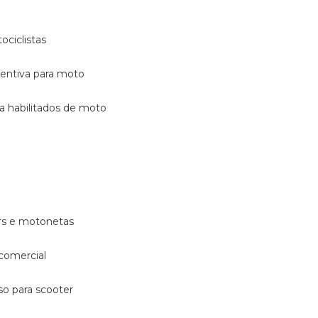
ociclistas
eventiva para moto
ara habilitados de moto
ters e motonetas
 comercial
rso para scooter