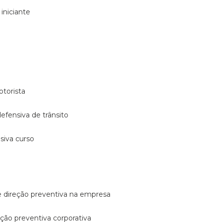
 iniciante
otorista
 defensiva de trânsito
nsiva curso
e direção preventiva na empresa
reção preventiva corporativa