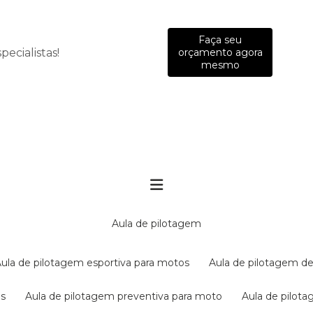
Faça seu
ecialistas!
orçamento agora
mesmo
aula de pilotagem
aula de pilotagem esportiva para motos
aula de pilotagem de
es
aula de pilotagem preventiva para moto
aula de pilo