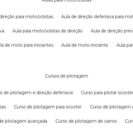
aulas para motociclistas
 direção para motociclistas
aula de direção defensiva para mot
iva
aula para motociclistas de direção
aula de direção pr
ula de moto para iniciantes
aula de moto iniciante
aula p
cursos de pilotagem
so de pilotagem e direção defensiva
curso para pilotar scoo
tas
curso de pilotagem para scooter
curso de pilotagem
 de pilotagem avançada
curso de pilotagem de carros
cu