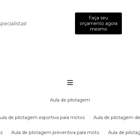
Faça seu
ecialistas!
orçamento agora
mesmo
aula de pilotagem
aula de pilotagem esportiva para motos
aula de pilotagem de
es
aula de pilotagem preventiva para moto
aula de pilo