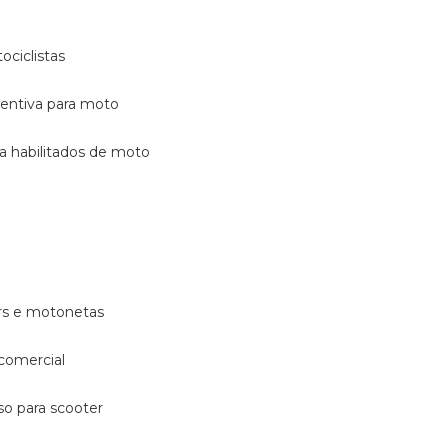
ociclistas
eventiva para moto
ara habilitados de moto
ters e motonetas
 comercial
rso para scooter