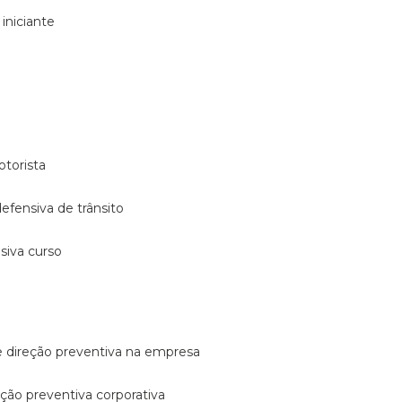
 iniciante
otorista
 defensiva de trânsito
nsiva curso
e direção preventiva na empresa
reção preventiva corporativa