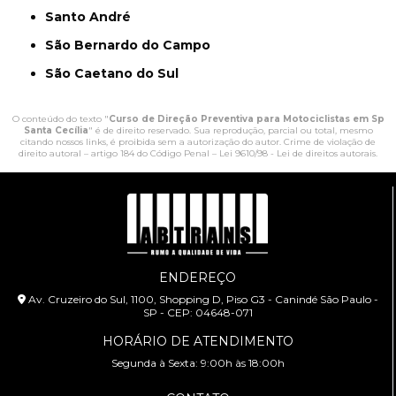
Santo André
São Bernardo do Campo
São Caetano do Sul
O conteúdo do texto "
Curso de Direção Preventiva para Motociclistas em Sp
Santa Cecília
" é de direito reservado. Sua reprodução, parcial ou total, mesmo
citando nossos links, é proibida sem a autorização do autor. Crime de violação de
direito autoral – artigo 184 do Código Penal –
Lei 9610/98 - Lei de direitos autorais
.
ENDEREÇO
Av. Cruzeiro do Sul, 1100, Shopping D, Piso G3 - Canindé São Paulo -
SP - CEP: 04648-071
HORÁRIO DE ATENDIMENTO
Segunda à Sexta: 9:00h às 18:00h