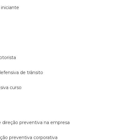
 iniciante
otorista
 defensiva de trânsito
nsiva curso
e direção preventiva na empresa
reção preventiva corporativa