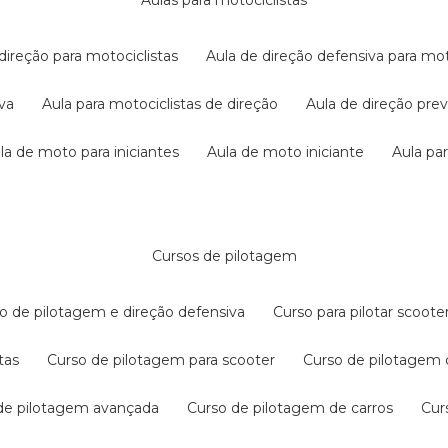
aulas para motociclistas
 direção para motociclistas
aula de direção defensiva para mot
iva
aula para motociclistas de direção
aula de direção pr
ula de moto para iniciantes
aula de moto iniciante
aula p
cursos de pilotagem
so de pilotagem e direção defensiva
curso para pilotar scoo
tas
curso de pilotagem para scooter
curso de pilotagem
 de pilotagem avançada
curso de pilotagem de carros
cu