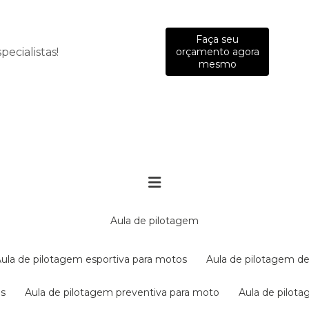
Faça seu
ecialistas!
orçamento agora
mesmo
aula de pilotagem
aula de pilotagem esportiva para motos
aula de pilotagem de
es
aula de pilotagem preventiva para moto
aula de pilo