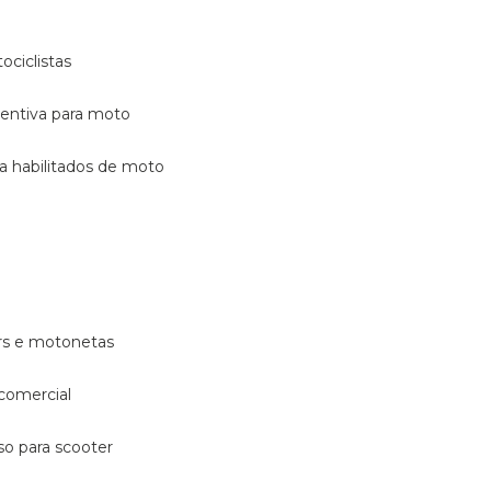
ociclistas
eventiva para moto
ara habilitados de moto
ters e motonetas
 comercial
rso para scooter