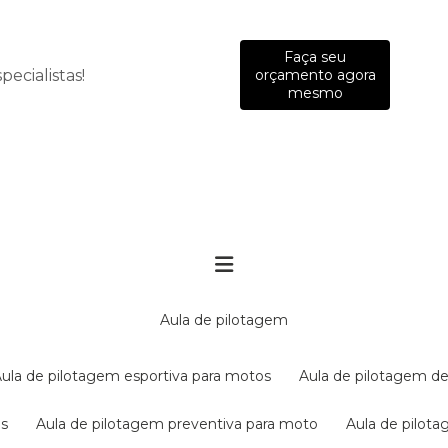
Faça seu
ecialistas!
orçamento agora
mesmo
aula de pilotagem
aula de pilotagem esportiva para motos
aula de pilotagem de
es
aula de pilotagem preventiva para moto
aula de pilo