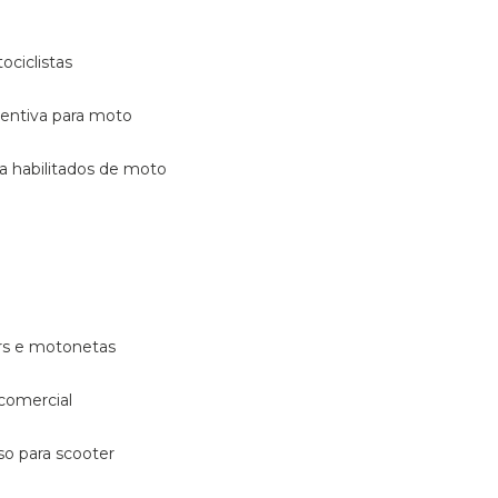
ociclistas
eventiva para moto
ara habilitados de moto
ters e motonetas
 comercial
rso para scooter