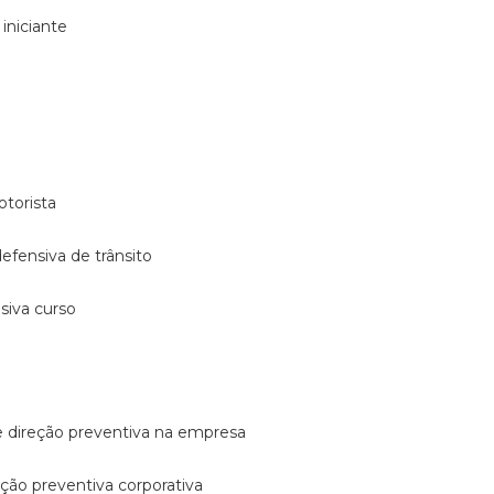
 iniciante
otorista
 defensiva de trânsito
nsiva curso
e direção preventiva na empresa
reção preventiva corporativa