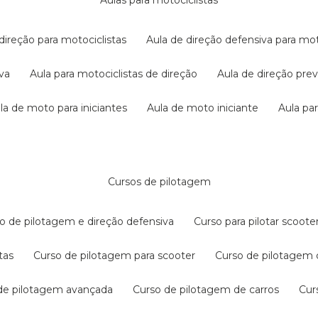
aulas para motociclistas
 direção para motociclistas
aula de direção defensiva para mot
iva
aula para motociclistas de direção
aula de direção pr
ula de moto para iniciantes
aula de moto iniciante
aula p
cursos de pilotagem
so de pilotagem e direção defensiva
curso para pilotar scoo
tas
curso de pilotagem para scooter
curso de pilotagem
 de pilotagem avançada
curso de pilotagem de carros
cu