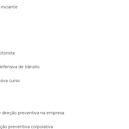
 iniciante
otorista
 defensiva de trânsito
nsiva curso
e direção preventiva na empresa
reção preventiva corporativa