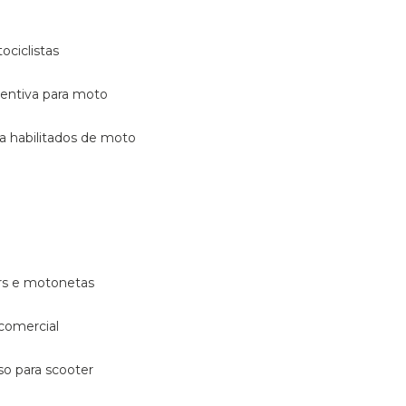
ociclistas
eventiva para moto
ara habilitados de moto
ters e motonetas
 comercial
rso para scooter