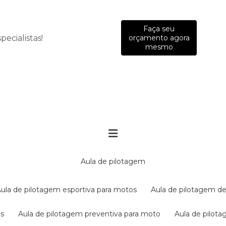
Faça seu
ecialistas!
orçamento agora
mesmo
aula de pilotagem
aula de pilotagem esportiva para motos
aula de pilotagem de
es
aula de pilotagem preventiva para moto
aula de pilo