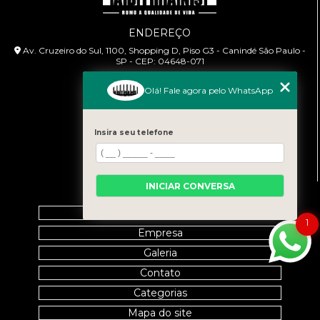
ENDEREÇO
Av. Cruzeiro do Sul, 1100, Shopping D, Piso G3 - Canindé São Paulo -
SP - CEP: 04648-071
HORÁRIO DE ATENDIMENTO
Olá! Fale agora pelo WhatsApp
Segunda à Sexta: 9:00h às 18:00h
CONTATO
Insira seu telefone
(11) 99458-7351
cursoabtrans@gmail.com
INICIAR CONVERSA
MENU
Home
1
Empresa
Galeria
Contato
Categorias
Mapa do site