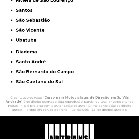
Riviera de São Lourenço
Santos
São Sebastião
São Vicente
Ubatuba
Diadema
Santo André
São Bernardo do Campo
São Caetano do Sul
O conteúdo do texto "
Curso para Motociclistas de Direção em Sp Vila
Andrade
" é de direito reservado. Sua reprodução, parcial ou total, mesmo citando
nossos links, é proibida sem a autorização do autor. Crime de violação de direito
autoral – artigo 184 do Código Penal –
Lei 9610/98 - Lei de direitos autorais
.