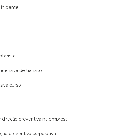
 iniciante
otorista
 defensiva de trânsito
nsiva curso
e direção preventiva na empresa
reção preventiva corporativa