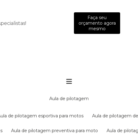
Faça seu
ecialistas!
orçamento agora
mesmo
aula de pilotagem
aula de pilotagem esportiva para motos
aula de pilotagem de
es
aula de pilotagem preventiva para moto
aula de pilo