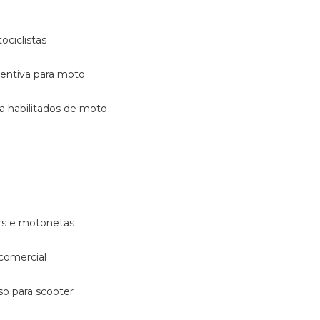
ociclistas
eventiva para moto
ara habilitados de moto
ters e motonetas
 comercial
rso para scooter