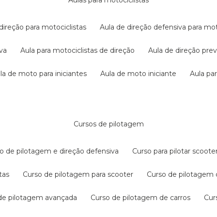
aulas para motociclistas
 direção para motociclistas
aula de direção defensiva para mot
iva
aula para motociclistas de direção
aula de direção pr
ula de moto para iniciantes
aula de moto iniciante
aula p
cursos de pilotagem
so de pilotagem e direção defensiva
curso para pilotar scoo
tas
curso de pilotagem para scooter
curso de pilotagem
 de pilotagem avançada
curso de pilotagem de carros
cu