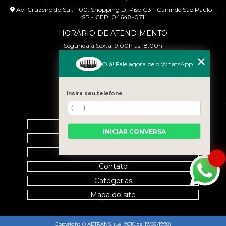
Av. Cruzeiro do Sul, 1100, Shopping D, Piso G3 - Canindé São Paulo -
SP - CEP: 04648-071
HORÁRIO DE ATENDIMENTO
Segunda à Sexta: 9:00h às 18:00h
Olá! Fale agora pelo WhatsApp
CONTATO
(11) 99458-7351
cursoabtrans@gmail.com
Insira seu telefone
MENU
Home
INICIAR CONVERSA
Empresa
Galeria
1
Contato
Categorias
Mapa do site
Copyright © ABTRANS. (Lei 9610 de 19/02/1998)