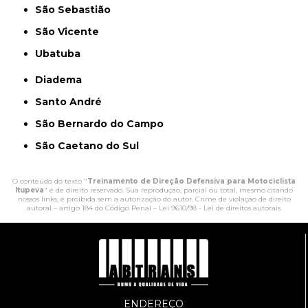
São Sebastião
São Vicente
Ubatuba
Diadema
Santo André
São Bernardo do Campo
São Caetano do Sul
O conteúdo do texto "
Treinamento de Direção Defensiva para Motociclista
Itupeva
" é de direito reservado. Sua reprodução, parcial ou total, mesmo citando
nossos links, é proibida sem a autorização do autor. Crime de violação de direito
autoral – artigo 184 do Código Penal –
Lei 9610/98 - Lei de direitos autorais
.
ENDEREÇO