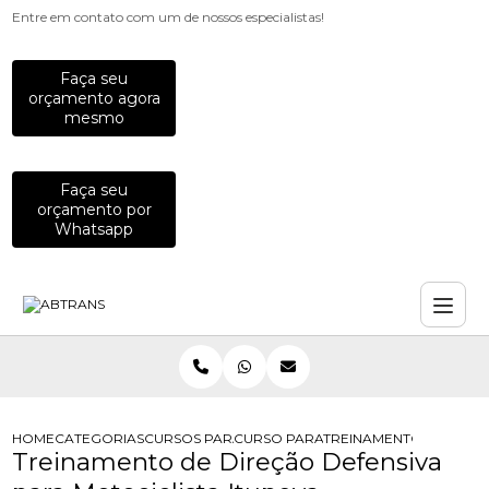
Entre em contato com um de nossos especialistas!
Faça seu
orçamento agora
mesmo
Faça seu
orçamento por
Whatsapp
HOME
CATEGORIAS
CURSOS PARA MOTOCICLISTAS
CURSO PARA MOTOCICLISTA
TREINAMENTO DE DIREC
Treinamento de Direção Defensiva