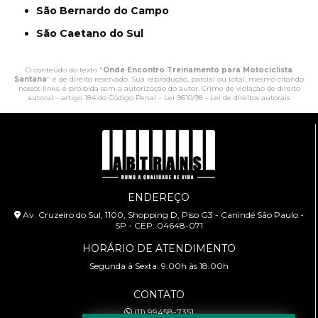
São Bernardo do Campo
São Caetano do Sul
O conteúdo do texto "
Onde Encontro Treinamento para Motociclista
Santana
" é de direito reservado. Sua reprodução, parcial ou total, mesmo citando
nossos links, é proibida sem a autorização do autor. Crime de violação de direito
autoral – artigo 184 do Código Penal –
Lei 9610/98 - Lei de direitos autorais
.
ENDEREÇO
Av. Cruzeiro do Sul, 1100, Shopping D, Piso G3 - Canindé São Paulo -
SP - CEP: 04648-071
HORÁRIO DE ATENDIMENTO
Segunda à Sexta: 9:00h às 18:00h
CONTATO
(11) 99458-7351