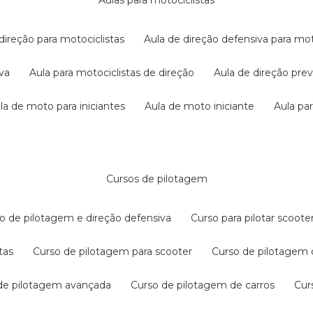
aulas para motociclistas
 direção para motociclistas
aula de direção defensiva para mot
iva
aula para motociclistas de direção
aula de direção pr
ula de moto para iniciantes
aula de moto iniciante
aula p
cursos de pilotagem
so de pilotagem e direção defensiva
curso para pilotar scoo
tas
curso de pilotagem para scooter
curso de pilotagem
 de pilotagem avançada
curso de pilotagem de carros
cu