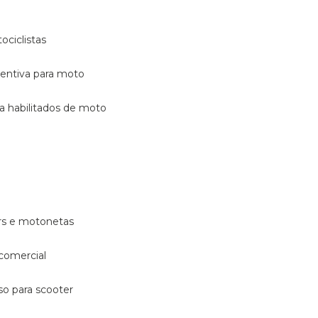
ociclistas
eventiva para moto
ara habilitados de moto
ters e motonetas
 comercial
rso para scooter