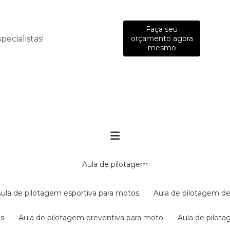
Faça seu
ecialistas!
orçamento agora
mesmo
aula de pilotagem
aula de pilotagem esportiva para motos
aula de pilotagem de
es
aula de pilotagem preventiva para moto
aula de pilo