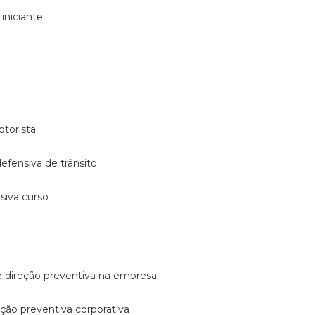
 iniciante
otorista
 defensiva de trânsito
nsiva curso
e direção preventiva na empresa
reção preventiva corporativa