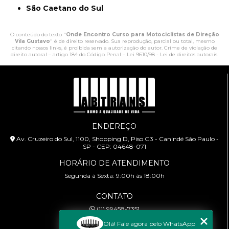
São Caetano do Sul
O conteúdo do texto "
Onde Encontro Curso para Motociclistas de Direção
Vila Gustavo
" é de direito reservado. Sua reprodução, parcial ou total, mesmo
citando nossos links, é proibida sem a autorização do autor. Crime de violação de
direito autoral – artigo 184 do Código Penal –
Lei 9610/98 - Lei de direitos autorais
.
ENDEREÇO
Av. Cruzeiro do Sul, 1100, Shopping D, Piso G3 - Canindé São Paulo -
SP - CEP: 04648-071
HORÁRIO DE ATENDIMENTO
Segunda à Sexta: 9:00h às 18:00h
CONTATO
(11) 99458-7351
cursoabtrans@gmail.com
Olá! Fale agora pelo WhatsApp