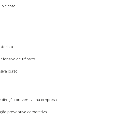
 iniciante
otorista
 defensiva de trânsito
nsiva curso
e direção preventiva na empresa
reção preventiva corporativa