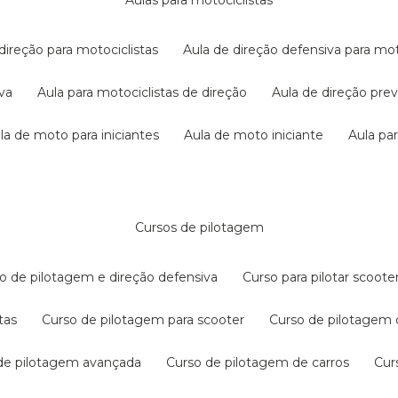
aulas para motociclistas
 direção para motociclistas
aula de direção defensiva para mot
iva
aula para motociclistas de direção
aula de direção pr
ula de moto para iniciantes
aula de moto iniciante
aula p
cursos de pilotagem
so de pilotagem e direção defensiva
curso para pilotar scoo
tas
curso de pilotagem para scooter
curso de pilotagem
 de pilotagem avançada
curso de pilotagem de carros
cu