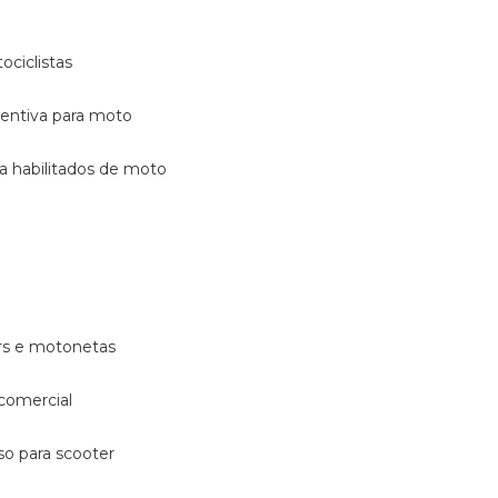
ociclistas
eventiva para moto
ara habilitados de moto
ters e motonetas
 comercial
rso para scooter