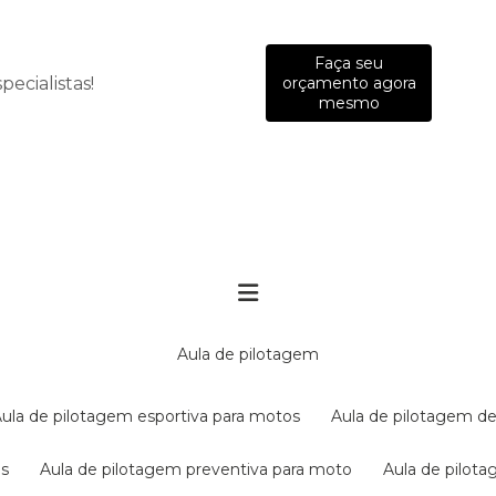
Faça seu
ecialistas!
orçamento agora
mesmo
aula de pilotagem
aula de pilotagem esportiva para motos
aula de pilotagem de
es
aula de pilotagem preventiva para moto
aula de pilo