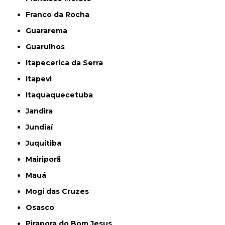
Franco da Rocha
Guararema
Guarulhos
Itapecerica da Serra
Itapevi
Itaquaquecetuba
Jandira
Jundiaí
Juquitiba
Mairiporã
Mauá
Mogi das Cruzes
Osasco
Pirapora do Bom Jesus