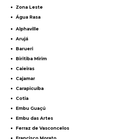
Zona Leste
Água Rasa
Alphaville
Arujá
Barueri
Biritiba Mirim
Caieiras
Cajamar
Carapicuíba
Cotia
Embu Guaçú
Embu das Artes
Ferraz de Vasconcelos
Francisco Morato