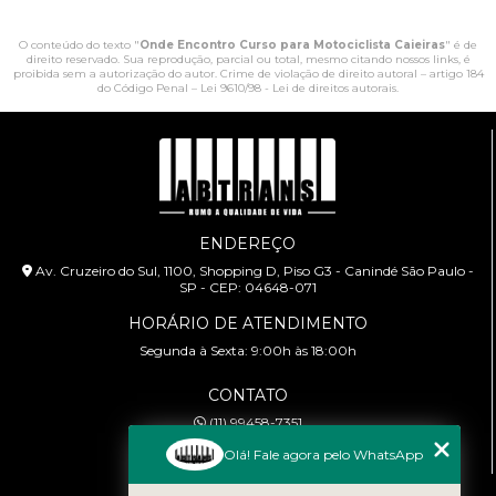
O conteúdo do texto "
Onde Encontro Curso para Motociclista Caieiras
" é de
direito reservado. Sua reprodução, parcial ou total, mesmo citando nossos links, é
proibida sem a autorização do autor. Crime de violação de direito autoral – artigo 184
do Código Penal –
Lei 9610/98 - Lei de direitos autorais
.
ENDEREÇO
Av. Cruzeiro do Sul, 1100, Shopping D, Piso G3 - Canindé São Paulo -
SP - CEP: 04648-071
HORÁRIO DE ATENDIMENTO
Segunda à Sexta: 9:00h às 18:00h
CONTATO
(11) 99458-7351
cursoabtrans@gmail.com
Olá! Fale agora pelo WhatsApp
MENU